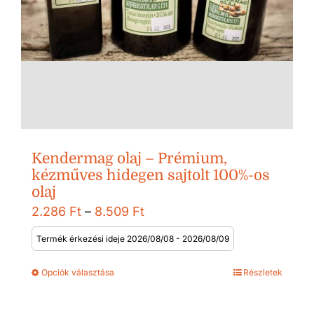
Kendermag olaj – Prémium,
kézműves hidegen sajtolt 100%-os
olaj
Ártartomány:
2.286
Ft
–
8.509
Ft
2.286 Ft
Termék érkezési ideje 2026/08/08 - 2026/08/09
-
Opciók választása
Részletek
8.509 Ft