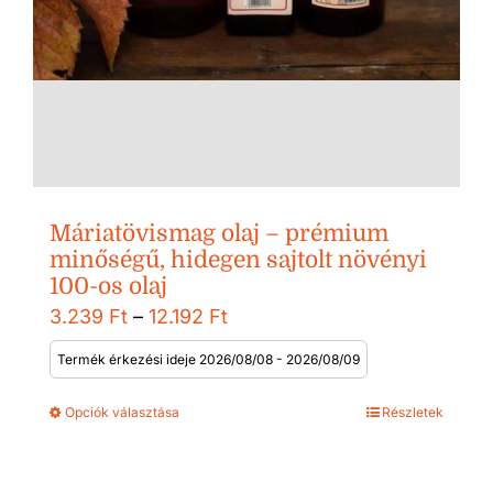
Máriatövismag olaj – prémium
minőségű, hidegen sajtolt növényi
100-os olaj
Ártartomány:
3.239
Ft
–
12.192
Ft
3.239 Ft
Termék érkezési ideje 2026/08/08 - 2026/08/09
-
Opciók választása
Részletek
12.192 Ft