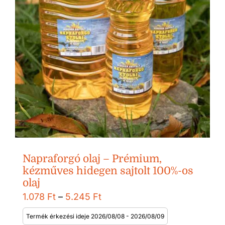
Napraforgó olaj – Prémium,
kézműves hidegen sajtolt 100%-os
olaj
Ártartomány:
1.078
Ft
–
5.245
Ft
1.078 Ft
Termék érkezési ideje 2026/08/08 - 2026/08/09