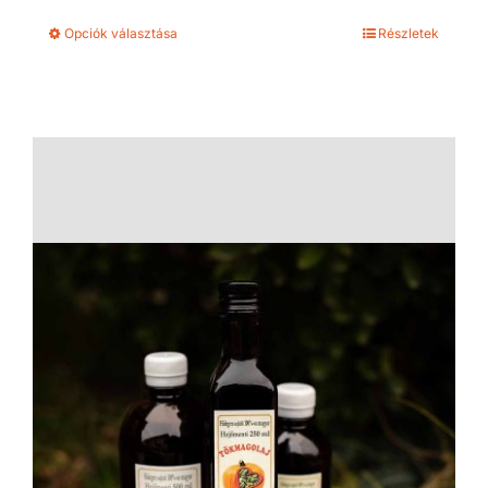
-
Opciók választása
Részletek
5.245 Ft