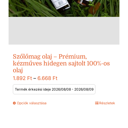
Szőlőmag olaj – Prémium,
kézműves hidegen sajtolt 100%-os
olaj
Ártartomány:
1.892
Ft
–
6.668
Ft
1.892 Ft
Termék érkezési ideje 2026/08/08 - 2026/08/09
-
Opciók választása
Részletek
6.668 Ft