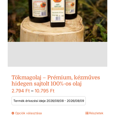
Tökmagolaj – Prémium, kézműves
hidegen sajtolt 100%-os olaj
Ártartomány:
2.794
Ft
–
10.795
Ft
2.794 Ft
Termék érkezési ideje 2026/08/08 - 2026/08/09
-
Opciók választása
Részletek