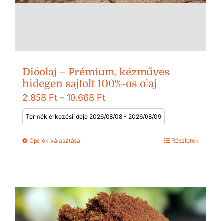
Dióolaj – Prémium, kézműves
hidegen sajtolt 100%-os olaj
Ártartomány:
2.858
Ft
–
10.668
Ft
2.858 Ft
Termék érkezési ideje 2026/08/08 - 2026/08/09
-
Opciók választása
Részletek
10.668 Ft