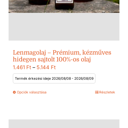
Lenmagolaj – Prémium, kézműves
hidegen sajtolt 100%-os olaj
Ártartomány:
1.461
Ft
–
5.144
Ft
1.461 Ft
Termék érkezési ideje 2026/08/08 - 2026/08/09
-
Opciók választása
Részletek
5.144 Ft