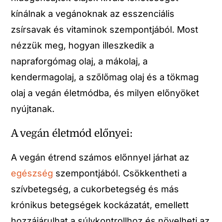
kínálnak a vegánoknak az esszenciális
zsírsavak és vitaminok szempontjából. Most
nézzük meg, hogyan illeszkedik a
napraforgómag olaj, a mákolaj, a
kendermagolaj, a szőlőmag olaj és a tökmag
olaj a vegán életmódba, és milyen előnyöket
nyújtanak.
A vegán életmód előnyei:
A vegán étrend számos előnnyel járhat az
egészség
szempontjából. Csökkentheti a
szívbetegség, a cukorbetegség és más
krónikus betegségek kockázatát, emellett
hozzájárulhat a súlykontrollhoz és növelheti az