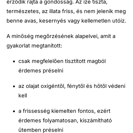
érződik rajta a gondosság. Az íze tiszta,
természetes, az illata friss, és nem jelenik meg
benne avas, kesernyés vagy kellemetlen utóíz.
A minőség megőrzésének alapelvei, amit a
gyakorlat megtanított:
csak megfelelően tisztított magból
érdemes préselni
az olajat oxigéntől, fénytől és hőtől védeni
kell
a frissesség kiemelten fontos, ezért
érdemes folyamatosan, kiszámítható
ütemben préselni