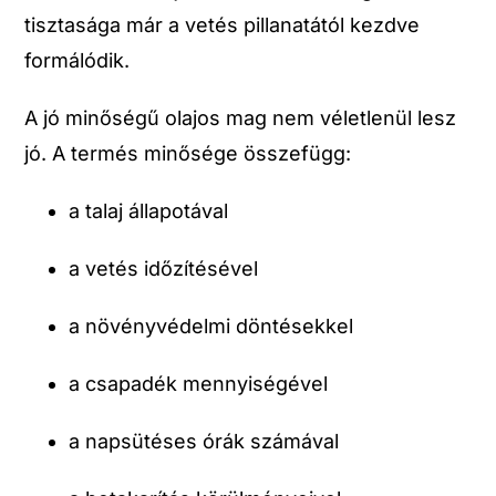
tisztasága már a vetés pillanatától kezdve
formálódik.
A jó minőségű olajos mag nem véletlenül lesz
jó. A termés minősége összefügg:
a talaj állapotával
a vetés időzítésével
a növényvédelmi döntésekkel
a csapadék mennyiségével
a napsütéses órák számával