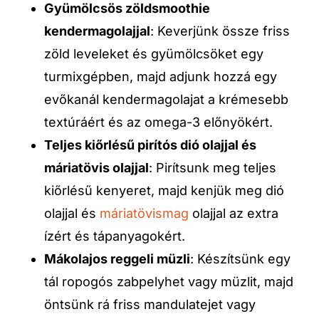
Gyümölcsös zöldsmoothie
kendermagolajjal
: Keverjünk össze friss
zöld leveleket és gyümölcsöket egy
turmixgépben, majd adjunk hozzá egy
evőkanál kendermagolajat a krémesebb
textúráért és az omega-3 előnyökért.
Teljes kiőrlésű pirítós dió olajjal és
máriatövis olajjal
: Pirítsunk meg teljes
kiőrlésű kenyeret, majd kenjük meg dió
olajjal és
máriatövismag
olajjal az extra
ízért és tápanyagokért.
Mákolajos reggeli müzli
: Készítsünk egy
tál ropogós zabpelyhet vagy müzlit, majd
öntsünk rá friss mandulatejet vagy