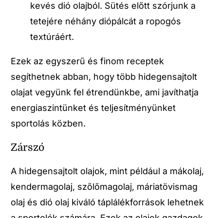
kevés dió olajból. Sütés előtt szórjunk a
tetejére néhány diópálcát a ropogós
textúráért.
Ezek az egyszerű és finom receptek
segíthetnek abban, hogy több hidegensajtolt
olajat vegyünk fel étrendünkbe, ami javíthatja
energiaszintünket és teljesítményünket
sportolás közben.
Zárszó
A hidegensajtolt olajok, mint például a mákolaj,
kendermagolaj, szőlőmagolaj, máriatövismag
olaj és dió olaj kiváló táplálékforrások lehetnek
a sportolók számára. Ezek az olajok gazdagok