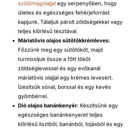
szőlőmagolajjal
egy serpenyőben, hogy
ízletes és egészséges fehérjeforrást
kapjunk. Tálaljuk párolt zöldségekkel vagy
teljes kiőrlésű tésztával.
Máriatövis olajos sütőtökkrémleves
:
Főzzünk meg egy sütőtököt, majd
turmixoljuk össze a főtt tököt
zöldséglevessel és egy evőkanál
máriatövis olajjal egy krémes levesért.
Ízesítsük sóval, borssal és egy kevés
gyömbérrel.
Dió olajos banánkenyér
: Készítsünk egy
egészséges banánkenyeret teljes
kiőrlésű lisztből, banánból, tojásból és egy