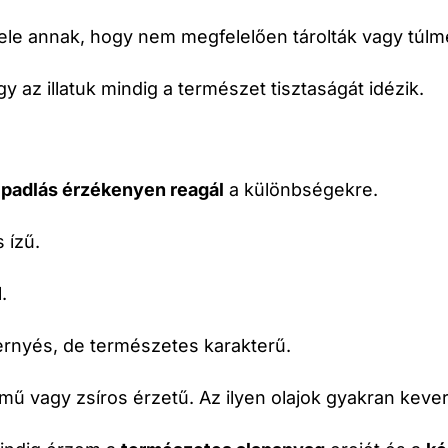
 jele annak, hogy nem megfelelően tárolták vagy túlme
gy az illatuk mindig a természet tisztaságát idézik.
jpadlás érzékenyen reagál
a különbségekre.
s ízű.
.
nyés, de természetes karakterű.
mű vagy zsíros érzetű. Az ilyen olajok gyakran keve