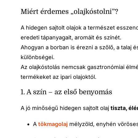
Miért érdemes „olajkóstolni”?
A hidegen sajtolt olajok a természet esszenc
eredeti tápanyagait, aromáit és színét.
Ahogyan a borban is érezni a szőlő, a talaj é
különbségei.
Az olajkóstolás nemcsak gasztronómiai él
termékeket az ipari olajoktól.
1. A szín – az első benyomás
A jó minőségű hidegen sajtolt olaj
tiszta, él
A
tökmagolaj
mélyzöld, enyhén vöröses 