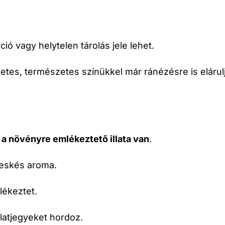
áció vagy helytelen tárolás jele lehet.
legzetes, természetes színükkel már ránézésre is eláru
a a növényre emlékeztető illata van
.
deskés aroma.
mlékeztet.
latjegyeket hordoz.