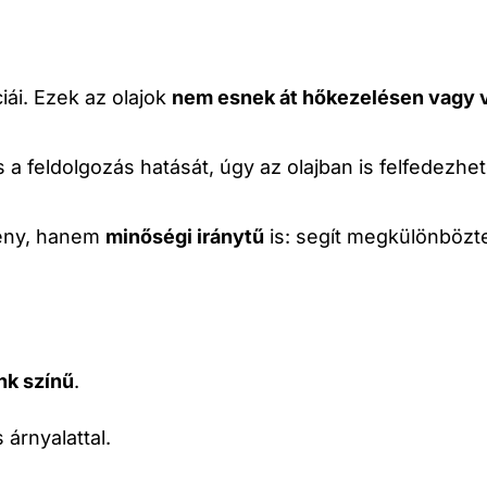
iái. Ezek az olajok
nem esnek át hőkezelésen vagy 
s a feldolgozás hatását, úgy az olajban is felfedezhe
mény, hanem
minőségi iránytű
is: segít megkülönbözt
énk színű
.
árnyalattal.