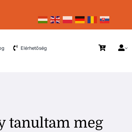
og
Elérhetőség
gy tanultam meg