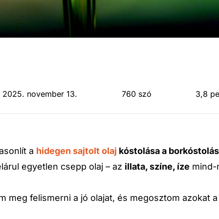
: 2025. november 13.
760 szó
3,8 pe
asonlít a
hidegen sajtolt olaj
kóstolása a borkóstolá
lárul egyetlen csepp olaj – az
illata, színe, íze
mind-m
m meg felismerni a jó olajat, és megosztom azokat 