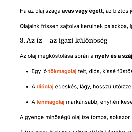
Ha az olaj szaga
avas vagy égett
, az biztos
Olajaink frissen sajtolva kerülnek palackba, í
3. Az íz – az igazi különbség
Az olaj megkóstolása során a
nyelv és a szá
Egy jó
tökmagolaj
telt, diós, kissé füstö
A
dióolaj
édeskés, lágy, hosszú utóízzel
A
lenmagolaj
markánsabb, enyhén keser
A gyenge minőségű olaj íze tompa, sokszor 