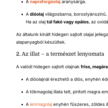
A
napraforgóolaj
aranysárga.
A
dióolaj
világosbarna, borostyánszínű.
Ha az olaj
túl fakó vagy opálos
, az oxid
Az általunk kínált hidegen sajtolt olajai jel
alapanyagból készültek.
2. Az illat – a természet lenyomata
A valódi hidegen sajtolt olajnak
friss, magár
A dióolajnál érezhető a diós, enyhén é
A tökmagolaj illata telt, pirított magra e
A
lenmagolaj
enyhén fűszeres, zöldes il