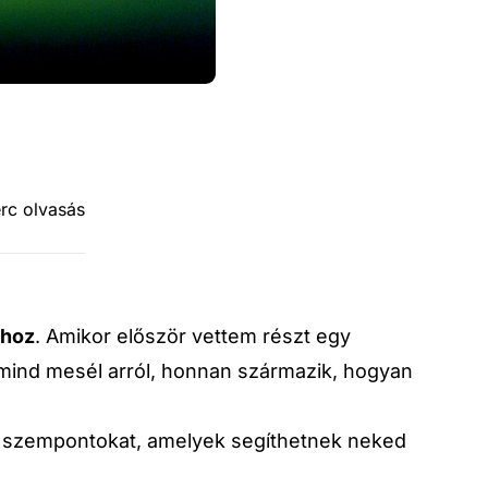
rc olvasás
shoz
. Amikor először vettem részt egy
ind mesél arról, honnan származik, hogyan
a szempontokat, amelyek segíthetnek neked