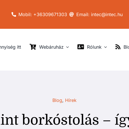
Mobil: +36309671303
Email: intec@intec.hu
nyiség itt
Webáruház
Rólunk
Bl
Blog
,
Hírek
mint borkóstolás – í