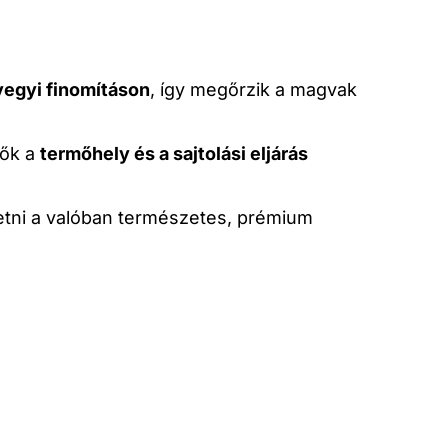
vegyi finomításon
, így megőrzik a magvak
tők a
termőhely és a sajtolási eljárás
etni a valóban természetes, prémium