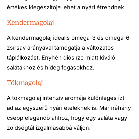
értékes kiegészítője lehet a nyári étrendnek.
Kendermagolaj
A kendermagolaj ideális omega-3 és omega-6
zsírsav arányával támogatja a változatos
táplálkozást. Enyhén diós íze miatt kiváló
salátákhoz és hideg fogásokhoz.
Tökmagolaj
A tökmagolaj intenzív aromája különleges ízt
ad az egyszerű nyári ételeknek is. Már néhány
csepp elegendő ahhoz, hogy egy saláta vagy
zöldségtál izgalmasabbá váljon.