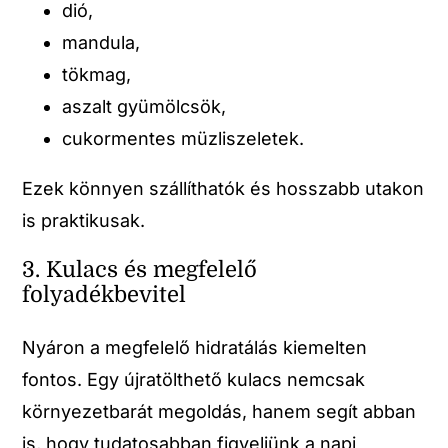
dió,
mandula,
tökmag,
aszalt gyümölcsök,
cukormentes müzliszeletek.
Ezek könnyen szállíthatók és hosszabb utakon
is praktikusak.
3. Kulacs és megfelelő
folyadékbevitel
Nyáron a megfelelő hidratálás kiemelten
fontos. Egy újratölthető kulacs nemcsak
környezetbarát megoldás, hanem segít abban
is, hogy tudatosabban figyeljünk a napi