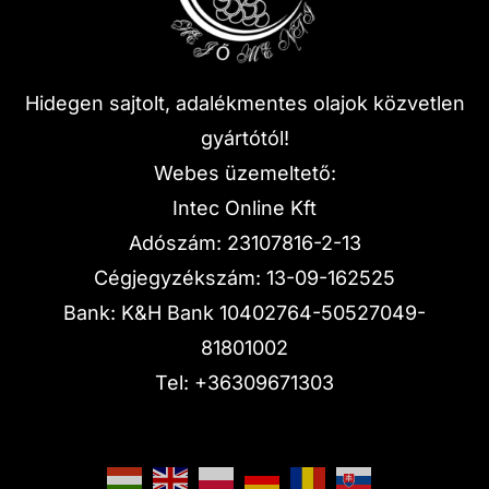
Hidegen sajtolt, adalékmentes olajok közvetlen
gyártótól!
Webes üzemeltető:
Intec Online Kft
Adószám: 23107816-2-13
Cégjegyzékszám: 13-09-162525
Bank: K&H Bank 10402764-50527049-
81801002
Tel:
+36309671303