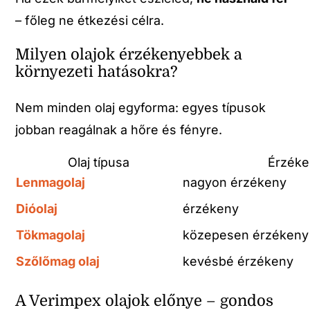
– főleg ne étkezési célra.
Milyen olajok érzékenyebbek a
környezeti hatásokra?
Nem minden olaj egyforma: egyes típusok
jobban reagálnak a hőre és fényre.
Olaj típusa
Érzék
Lenmagolaj
nagyon érzékeny
Dióolaj
érzékeny
Tökmagolaj
közepesen érzékeny
Szőlőmag olaj
kevésbé érzékeny
A Verimpex olajok előnye – gondos