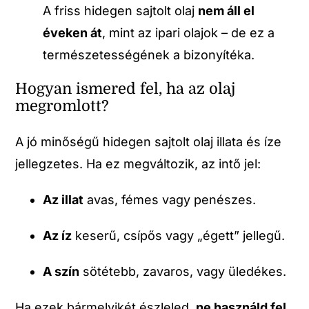
A friss hidegen sajtolt olaj
nem áll el
éveken át
, mint az ipari olajok – de ez a
természetességének a bizonyítéka.
Hogyan ismered fel, ha az olaj
megromlott?
A jó minőségű hidegen sajtolt olaj illata és íze
jellegzetes. Ha ez megváltozik, az intő jel:
Az illat
avas, fémes vagy penészes.
Az íz
keserű, csípős vagy „égett” jellegű.
A szín
sötétebb, zavaros, vagy üledékes.
Ha ezek bármelyikét észleled,
ne használd fel