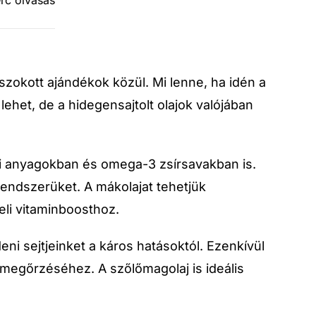
erc olvasás
zokott ajándékok közül. Mi lenne, ha idén a
ehet, de a hidegensajtolt olajok valójában
yi anyagokban és omega-3 zsírsavakban is.
rendszerüket. A mákolajat tehetjük
li vitaminboosthoz.
i sejtjeinket a káros hatásoktól. Ezenkívül
megőrzéséhez. A szőlőmagolaj is ideális