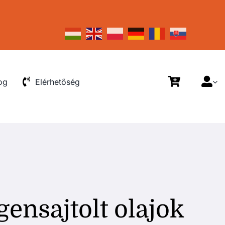
og
Elérhetőség
ensajtolt olajok