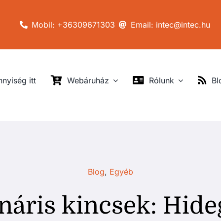
Mobil: +36309671303
Email: intec@intec.hu
nyiség itt
Webáruház
Rólunk
Bl
Blog
,
Egyéb
náris kincsek: Hideg