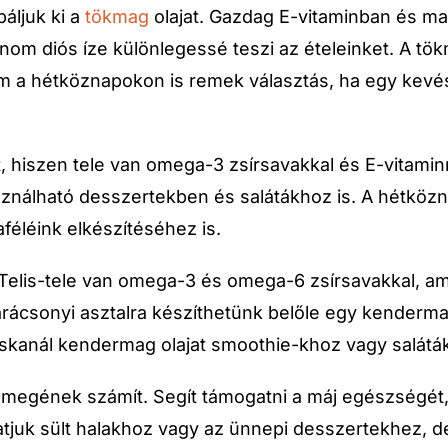
áljuk ki a
tökmag
olajat. Gazdag E-vitaminban és m
nom diós íze különlegessé teszi az ételeinket. A tök
ám a hétköznapokon is remek választás, ha egy kevés
, hiszen tele van omega-3 zsírsavakkal és E-vitaminn
asználható desszertekben és salátákhoz is. A hétközn
aféléink elkészítéséhez is.
 Telis-tele van omega-3 és omega-6 zsírsavakkal, a
ácsonyi asztalra készíthetünk belőle egy kendermag
iskanál kendermag olajat smoothie-khoz vagy salátá
emegének számít. Segít támogatni a máj egészségét, 
hatjuk sült halakhoz vagy az ünnepi desszertekhez, d