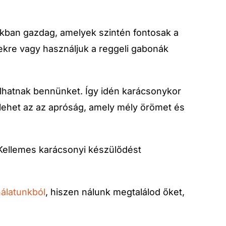
akban gazdag, amelyek szintén fontosak a
ekre vagy használjuk a reggeli gabonák
olhatnak bennünket. Így idén karácsonykor
lehet az az apróság, amely mély örömet és
. Kellemes karácsonyi készülődést
nálatunkból
, hiszen nálunk megtalálod őket,