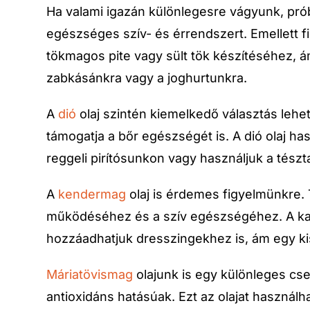
Ha valami igazán különlegesre vágyunk, prób
egészséges szív- és érrendszert. Emellett fi
tökmagos pite vagy sült tök készítéséhez, 
zabkásánkra vagy a joghurtunkra.
A
dió
olaj szintén kiemelkedő választás lehet
támogatja a bőr egészségét is. A dió olaj h
reggeli pirítósunkon vagy használjuk a tészt
A
kendermag
olaj is érdemes figyelmünkre.
működéséhez és a szív egészségéhez. A kar
hozzáadhatjuk dresszingekhez is, ám egy k
Máriatövismag
olajunk is egy különleges cs
antioxidáns hatásúak. Ezt az olajat használ