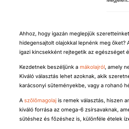
Megjelent
Ahhoz, hogy igazán meglepjük szeretteinket
hidegensajtolt olajokkal lepnénk meg őket? A
igazi kincsekként rejtegetik az egészséget é
Kezdetnek beszéljünk a
mákolajról
, amely n
Kiváló választás lehet azoknak, akik szeret
karácsonyi süteményekbe, vagy a rohanó hé
A
szőlőmagolaj
is remek választás, hiszen a
kiváló forrása az omega-6 zsírsavaknak, am
sütéshez és főzéshez is, különféle ételek ízé