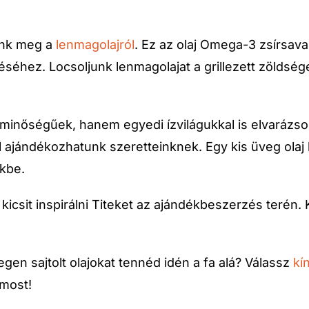
ünk meg a
lenmagolajról
. Ez az olaj Omega-3 zsírsav
séhez. Locsoljunk lenmagolajat a grillezett zöldség
ó minőségűek, hanem egyedi ízvilágukkal is elvarázs
ajándékozhatunk szeretteinknek. Egy kis üveg olaj 
kbe.
 kicsit inspirálni Titeket az ajándékbeszerzés terén
en sajtolt olajokat tennéd idén a fa alá? Válassz
kí
 most!