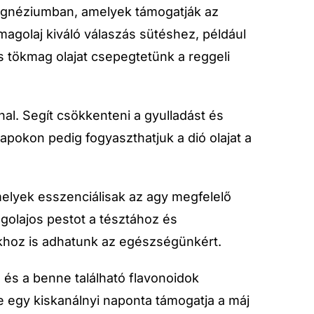
agnéziumban, amelyek támogatják az
magolaj kiváló válaszás sütéshez, például
 tökmag olajat csepegtetünk a reggeli
al. Segít csökkenteni a gyulladást és
apokon pedig fogyaszthatjuk a dió olajat a
melyek esszenciálisak az agy megfelelő
olajos pestot a tésztához és
khoz is adhatunk az egészségünkért.
és a benne található flavonoidok
e egy kiskanálnyi naponta támogatja a máj