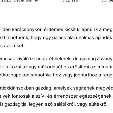
: 2023. december 14.
732 szó
3,7 p
 idén karácsonykor, érdemes kicsit kilépnünk a megs
zt hihetnénk, hogy egy palack olaj unalmas ajándék l
s az ízeket.
emcsak kiváló ízt ad az ételeknek, de gazdag ásván
nék fokozni az agy működését és erősíteni az immun
tköznapokon smoothie-hoz vagy joghurthoz a regge
ntioxidánsokban gazdag, amelyek segítenek megvéden
elyek fontosak a szív- és érrendszer egészségének 
t gazdagítja, legyen szó salátákról, vagy sültekről.