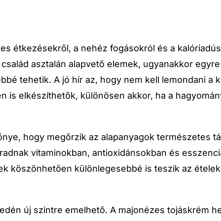
étkezésekről, a nehéz fogásokról és a kalóriadús a
k család asztalán alapvető elemek, ugyanakkor egyr
é tehetik. A jó hír az, hogy nem kell lemondani a 
n is elkészíthetők, különösen akkor, ha a hagyomá
előnye, hogy megőrzik az alapanyagok természetes 
radnak vitaminokban, antioxidánsokban és esszenciá
 köszönhetően különlegesebbé is teszik az ételek
nyedén új szintre emelhető. A majonézes tojáskrém h