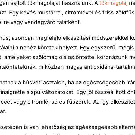
gen sajtolt tökmagolajat használunk. A
tökmagolaj
ne
t. Egy kevés mustárral, citromlével és friss zöldfűs
lire vagy vendégváró falatként.
ús, azonban megfelelő elkészítési módszerekkel kön
 tálalni a nehéz köretek helyett. Egy egyszerű, még
ket, amelyeket szőlőmag olajos öntettel koronázunk 
látaönteteknek, miközben magas antioxidáns-tartalm
phatnak a húsvéti asztalon, ha az egészségesebb ir
inaigrette alapú változatokat. Egy jól összeállított
s ecet vagy citromlé, só és fűszerek. Az így elkészít
at.
setében is van lehetőség az egészségesebb alterna