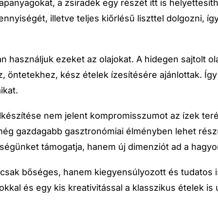
anyagokat, a zsiradék egy részét itt is helyettesíthe
iségét, illetve teljes kiőrlésű liszttel dolgozni, í
n használjuk ezeket az olajokat. A hidegen sajtolt
, öntetekhez, kész ételek ízesítésére ajánlottak. Í
ikat.
készítése nem jelent kompromisszumot az ízek teré
még gazdagabb gasztronómiai élményben lehet részü
égünket támogatja, hanem új dimenziót ad a hagyo
e csak bőséges, hanem kiegyensúlyozott és tudatos i
okkal és egy kis kreativitással a klasszikus ételek i