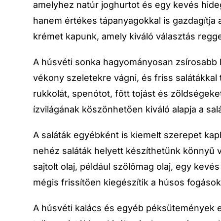
amelyhez natúr joghurtot és egy kevés hide
hanem értékes tápanyagokkal is gazdagítja az
krémet kapunk, amely kiváló választás regge
A húsvéti sonka hagyományosan zsírosabb h
vékony szeletekre vágni, és friss salátákkal
rukkolát, spenótot, főtt tojást és zöldsége
ízvilágának köszönhetően kiváló alapja a sa
A saláták egyébként is kiemelt szerepet ka
nehéz saláták helyett készíthetünk könnyű v
sajtolt olaj, például szőlőmag olaj, egy kevé
mégis frissítően kiegészítik a húsos fogások
A húsvéti kalács és egyéb péksütemények e