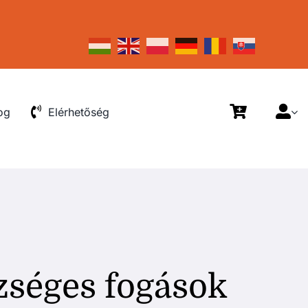
og
Elérhetőség
zséges fogások