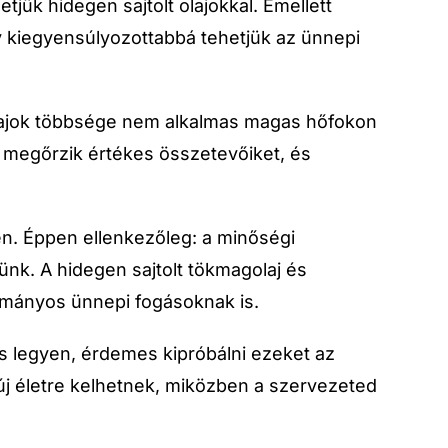
tjük hidegen sajtolt olajokkal. Emellett
gy kiegyensúlyozottabbá tehetjük az ünnepi
 olajok többsége nem alkalmas magas hőfokon
gy megőrzik értékes összetevőiket, és
n. Éppen ellenkezőleg: a minőségi
nk. A hidegen sajtolt tökmagolaj és
mányos ünnepi fogásoknak is.
s legyen, érdemes kipróbálni ezeket az
s új életre kelhetnek, miközben a szervezeted