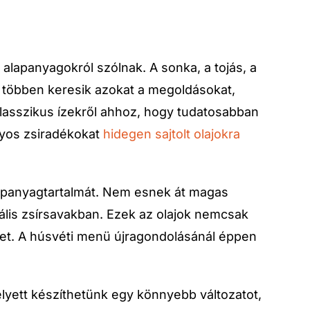
lapanyagokról szólnak. A sonka, a tojás, a
e többen keresik azokat a megoldásokat,
klasszikus ízekről ahhoz, hogy tudatosabban
nyos zsiradékokat
hidegen sajtolt olajokra
tápanyagtartalmát. Nem esnek át magas
lis zsírsavakban. Ezek az olajok nemcsak
et. A húsvéti menü újragondolásánál éppen
elyett készíthetünk egy könnyebb változatot,