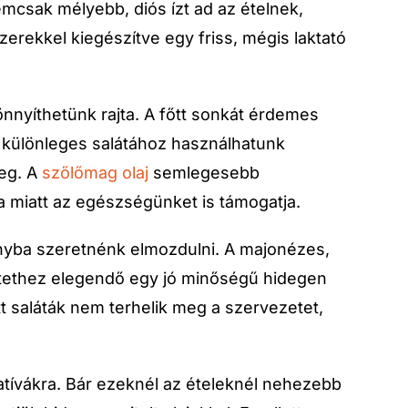
mcsak mélyebb, diós ízt ad az ételnek,
zerekkel kiegészítve egy friss, mégis laktató
nyíthetünk rajta. A főtt sonkát érdemes
is különleges salátához használhatunk
meg. A
szőlőmag olaj
semlegesebb
a miatt az egészségünket is támogatja.
ányba szeretnénk elmozdulni. A majonézes,
 öntethez elegendő egy jó minőségű hidegen
ett saláták nem terhelik meg a szervezetet,
tívákra. Bár ezeknél az ételeknél nehezebb