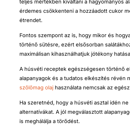
teljes mértékben kiváltani a hagyományos alap
érdemes csökkenteni a hozzáadott cukor menny
étrendet.
Fontos szempont az is, hogy mikor és hogya
történő sütésre, ezért elsősorban salátákhoz
maximálisan kihasználhatjuk jótékony hatása
A húsvéti receptek egészségesen történő el
alapanyagok és a tudatos elkészítés révén 
szőlőmag olaj
használata nemcsak az egészs
Ha szeretnéd, hogy a húsvéti asztal idén n
alternatívákat. A jól megválasztott alapanyag
is meghálálja a törődést.