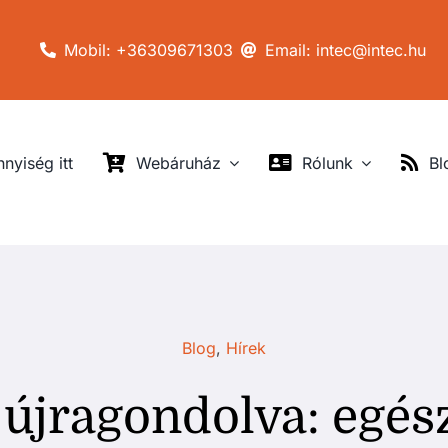
Mobil: +36309671303
Email: intec@intec.hu
nyiség itt
Webáruház
Rólunk
Bl
Blog
,
Hírek
újragondolva: egés