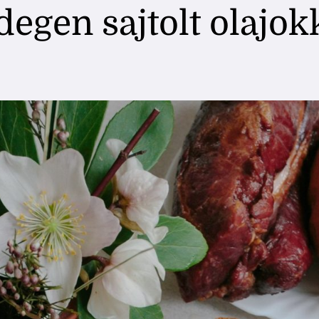
degen sajtolt olajok