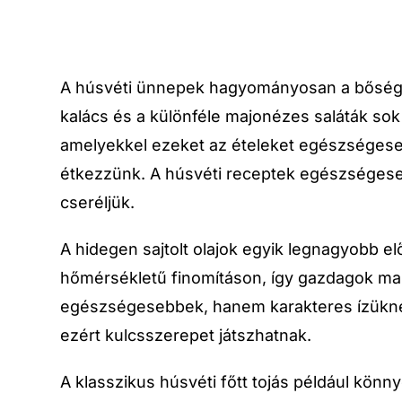
A húsvéti ünnepek hagyományosan a bőséges 
kalács és a különféle majonézes saláták so
amelyekkel ezeket az ételeket egészségesebb
étkezzünk. A húsvéti receptek egészségese
cseréljük.
A hidegen sajtolt olajok egyik legnagyobb 
hőmérsékletű finomításon, így gazdagok ma
egészségesebbek, hanem karakteres ízüknek
ezért kulcsszerepet játszhatnak.
A klasszikus húsvéti főtt tojás például kön