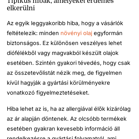
Tipikus hibák, amelyeket érdemes
elkerülni
Az egyik leggyakoribb hiba, hogy a vásárlók
feltételezik: minden
növényi olaj
egyformán
biztonságos. Ez különösen veszélyes lehet
diófélékből vagy magvakból készült olajok
esetében. Szintén gyakori tévedés, hogy csak
az összetevőlistát nézik meg, de figyelmen
kívül hagyják a gyártási körülményekre
vonatkozó figyelmeztetéseket.
Hiba lehet az is, ha az allergiával élők kizárólag
az ár alapján döntenek. Az olcsóbb termékek
esetében gyakran kevesebb információ áll
rendelkezésre a gyártási folyamatról, ami