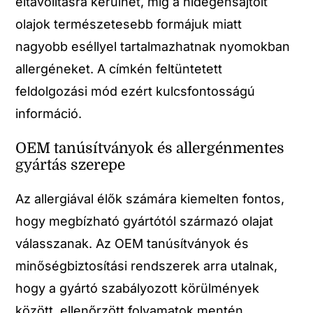
eltávolításra kerülhet, míg a hidegensajtolt
olajok természetesebb formájuk miatt
nagyobb eséllyel tartalmazhatnak nyomokban
allergéneket. A címkén feltüntetett
feldolgozási mód ezért kulcsfontosságú
információ.
OEM tanúsítványok és allergénmentes
gyártás szerepe
Az allergiával élők számára kiemelten fontos,
hogy megbízható gyártótól származó olajat
válasszanak. Az OEM tanúsítványok és
minőségbiztosítási rendszerek arra utalnak,
hogy a gyártó szabályozott körülmények
között, ellenőrzött folyamatok mentén