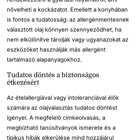
növelheti a kockázatot. Emellett a konyhában
is fontos a tudatosság: az allergénmentesnek
választott olaj könnyen szennyeződhet, ha
nem elkülönítve tárolják vagy ugyanazokat az
eszközöket használják más allergént
tartalmazó alapanyagokhoz.
Tudatos döntés a biztonságos
étkezésért
Az ételallergiával vagy intoleranciával élők
számára az olajválasztás tudatos döntést
igényel. A megfelelő címkeolvasás, a
megbízható tanúsítványok ismerete és a
tipikus hibák elkerülése mind hozzájárul