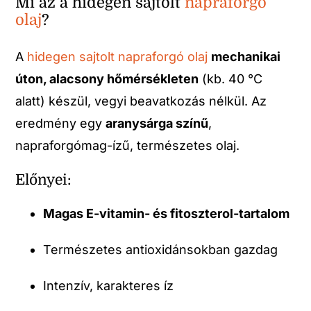
Mi az a hidegen sajtolt
napraforgó
olaj
?
A
hidegen sajtolt napraforgó olaj
mechanikai
úton, alacsony hőmérsékleten
(kb. 40 °C
alatt) készül, vegyi beavatkozás nélkül. Az
eredmény egy
aranysárga színű
,
napraforgómag-ízű, természetes olaj.
Előnyei:
Magas E-vitamin- és fitoszterol-tartalom
Természetes antioxidánsokban gazdag
Intenzív, karakteres íz