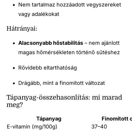
Nem tartalmaz hozzáadott vegyszereket
vagy adalékokat
Hátrányai:
Alacsonyabb hőstabilitás
– nem ajánlott
magas hőmérsékleten történő sütéshez
Rövidebb eltarthatóság
Drágább, mint a finomított változat
Tápanyag-összehasonlítás: mi marad
meg?
Tápanyag
Finomított o
E-vitamin (mg/100g)
37–40