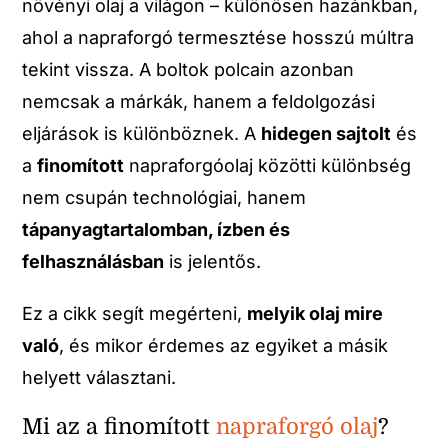
növényi olaj a világon – különösen hazánkban,
ahol a napraforgó termesztése hosszú múltra
tekint vissza. A boltok polcain azonban
nemcsak a márkák, hanem a feldolgozási
eljárások is különböznek. A
hidegen sajtolt
és
a
finomított
napraforgóolaj közötti különbség
nem csupán technológiai, hanem
tápanyagtartalomban, ízben és
felhasználásban
is jelentős.
Ez a cikk segít megérteni,
melyik olaj mire
való
, és mikor érdemes az egyiket a másik
helyett választani.
Mi az a finomított
napraforgó olaj
?