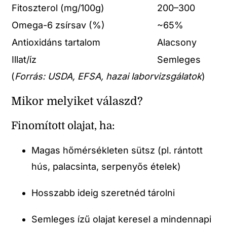
Fitoszterol (mg/100g)
200–300
Omega-6 zsírsav (%)
~65%
Antioxidáns tartalom
Alacsony
Illat/íz
Semleges
(
Forrás: USDA, EFSA, hazai laborvizsgálatok
)
Mikor melyiket válaszd?
Finomított olajat, ha:
Magas hőmérsékleten sütsz (pl. rántott
hús, palacsinta, serpenyős ételek)
Hosszabb ideig szeretnéd tárolni
Semleges ízű olajat keresel a mindennapi