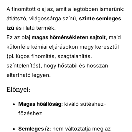
A finomított olaj az, amit a legtöbben ismerünk:
átlátszó, világossárga színű,
szinte semleges
ízű
és illatú termék.
Ez az olaj
magas hőmérsékleten sajtolt
, majd
különféle kémiai eljárásokon megy keresztül
(pl. lúgos finomítás, szagtalanítás,
színtelenítés), hogy hőstabil és hosszan
eltartható legyen.
Előnyei:
Magas hőállóság
: kiváló sütéshez-
főzéshez
Semleges íz
: nem változtatja meg az