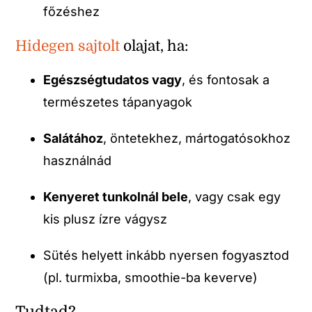
főzéshez
Hidegen sajtolt
olajat, ha:
Egészségtudatos vagy
, és fontosak a
természetes tápanyagok
Salátához
, öntetekhez, mártogatósokhoz
használnád
Kenyeret tunkolnál bele
, vagy csak egy
kis plusz ízre vágysz
Sütés helyett inkább nyersen fogyasztod
(pl. turmixba, smoothie-ba keverve)
Tudtad?