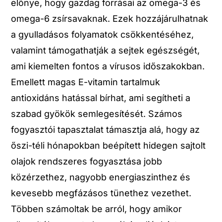
előnye, hogy gazdag forrásai az omega-3 és
omega-6 zsírsavaknak. Ezek hozzájárulhatnak
a gyulladásos folyamatok csökkentéséhez,
valamint támogathatják a sejtek egészségét,
ami kiemelten fontos a vírusos időszakokban.
Emellett magas E-vitamin tartalmuk
antioxidáns hatással bírhat, ami segítheti a
szabad gyökök semlegesítését. Számos
fogyasztói tapasztalat támasztja alá, hogy az
őszi-téli hónapokban beépített hidegen sajtolt
olajok rendszeres fogyasztása jobb
közérzethez, nagyobb energiaszinthez és
kevesebb megfázásos tünethez vezethet.
Többen számoltak be arról, hogy amikor