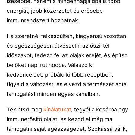
ízesebbé, hanem a mindennapjaidba is több
energiát, jobb közérzetet és erősebb
immunrendszert hozhatnak.
Ha szeretnél felkészülten, kiegyensúlyozottan
és egészségesen átvészelni az őszi–téli
időszakot, fedezd fel az olajak erejét, és építsd
be őket napi rutinodba. Válaszd ki
kedvenceidet, próbáld ki több receptben,
figyeld a változást, és élvezd a természet adta
támogatást minden egyes kanálban.
Tekintsd meg
kínálatukat
, tegyél a kosárba egy
immunerősítő olajat, és kezdd el még ma
támogatni saját egészségedet. Szokássá válik,