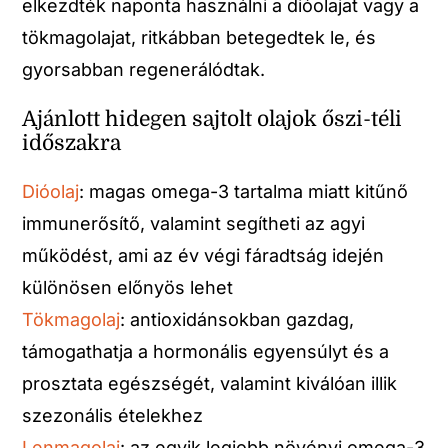
elkezdték naponta használni a dióolajat vagy a
tökmagolajat, ritkábban betegedtek le, és
gyorsabban regenerálódtak.
Ajánlott hidegen sajtolt olajok őszi-téli
időszakra
Dióolaj
: magas omega-3 tartalma miatt kitűnő
immunerősítő, valamint segítheti az agyi
működést, ami az év végi fáradtság idején
különösen előnyös lehet
Tökmagolaj
: antioxidánsokban gazdag,
támogathatja a hormonális egyensúlyt és a
prosztata egészségét, valamint kiválóan illik
szezonális ételekhez
Lenmagolaj
: az egyik legjobb növényi omega-3