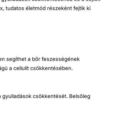
tudatos életmód részeként fejtik ki
ően segíthet a bőr feszességének
gú a cellulit csökkentésében.
 a gyulladások csökkentését. Belsőleg