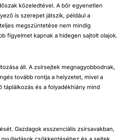
 időszak közeledtével. A bőr egyenetlen
ező is szerepet játszik, például a
it teljes megszüntetése nem mindig
 figyelmet kapnak a hidegen sajtolt olajok.
áltozása áll. A zsírsejtek megnagyobbodnak,
ngés tovább rontja a helyzetet, mivel a
táplálkozás és a folyadékhiány mind
ését. Gazdagok esszenciális zsírsavakban,
a gyulladások csökkentéséhez és a sejtek