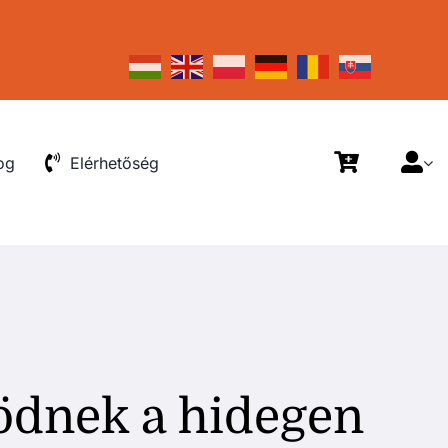
og
Elérhetőség
ködnek a hidegen