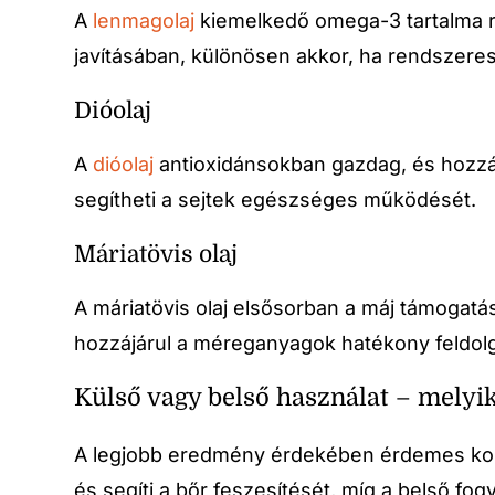
A
lenmagolaj
kiemelkedő omega-3 tartalma ré
javításában, különösen akkor, ha rendszere
Dióolaj
A
dióolaj
antioxidánsokban gazdag, és hozzájá
segítheti a sejtek egészséges működését.
Máriatövis olaj
A máriatövis olaj elsősorban a máj támogatás
hozzájárul a méreganyagok hatékony feldolg
Külső vagy belső használat – melyi
A legjobb eredmény érdekében érdemes kombin
és segíti a bőr feszesítését, míg a belső fo