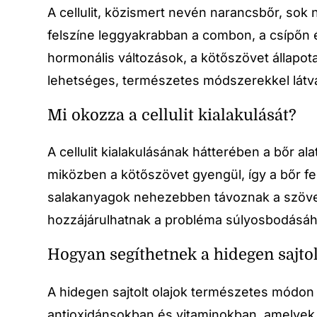
A cellulit, közismert nevén narancsbőr, sok 
felszíne leggyakrabban a combon, a csípőn é
hormonális változások, a kötőszövet állapot
lehetséges, természetes módszerekkel látván
Mi okozza a cellulit kialakulását?
A cellulit kialakulásának hátterében a bőr 
miközben a kötőszövet gyengül, így a bőr fel
salakanyagok nehezebben távoznak a szövet
hozzájárulhatnak a probléma súlyosbodásáh
Hogyan segíthetnek a hidegen sajtol
A hidegen sajtolt olajok természetes módon
antioxidánsokban és vitaminokban, amelyek 