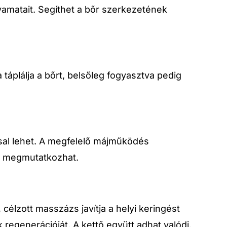
amatait. Segíthet a bőr szerkezetének
táplálja a bőrt, belsőleg fogyasztva pedig
ással lehet. A megfelelő májműködés
is megmutatkozhat.
élzott masszázs javítja a helyi keringést
 regenerációját. A kettő együtt adhat valódi,