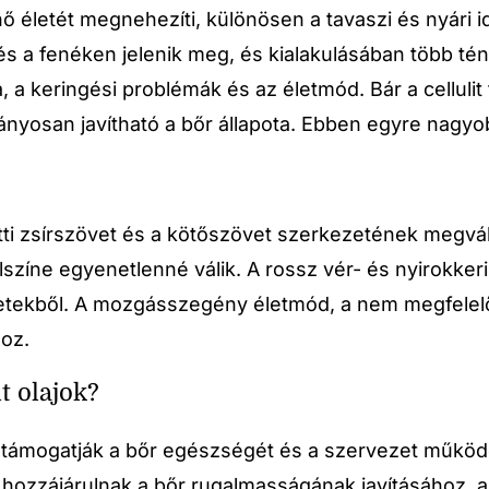
nő életét megnehezíti, különösen a tavaszi és nyári
s a fenéken jelenik meg, és kialakulásában több tény
a, a keringési problémák és az életmód. Bár a cellul
yosan javítható a bőr állapota. Ebben egyre nagyobb
alatti zsírszövet és a kötőszövet szerkezetének megv
színe egyenetlenné válik. A rossz vér- és nyirokkeri
ekből. A mozgásszegény életmód, a nem megfelelő 
oz.
t olajok?
 támogatják a bőr egészségét és a szervezet működ
hozzájárulnak a bőr rugalmasságának javításához, 