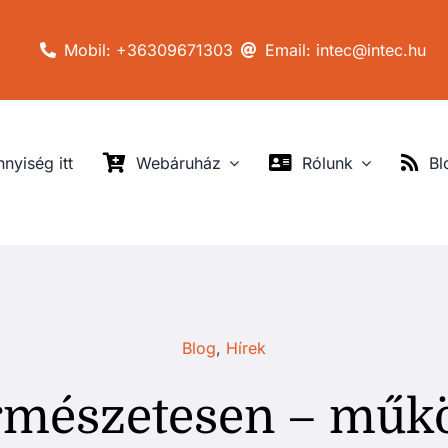
Mobil: +36309671303
Email: intec@intec.hu
nyiség itt
Webáruház
Rólunk
Bl
Blog
,
Hírek
természetesen – mű