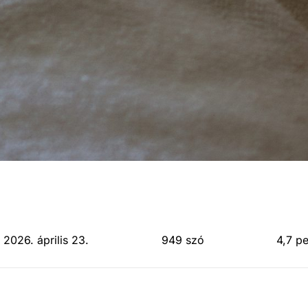
 2026. április 23.
949 szó
4,7 p