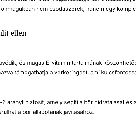
i: önmagukban nem csodaszerek, hanem egy komplex, 
lit ellen
szívódik, és magas E-vitamin tartalmának köszönhet
azva támogathatja a vérkeringést, ami kulcsfontossá
6 arányt biztosít, amely segíti a bőr hidratálását és
rulhat a bőr állapotának javításához.