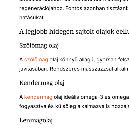
regenerációjához. Fontos azonban tisztázn
hatásukat.
A legjobb hidegen sajtolt olajok cellu
Szőlőmag olaj
A
szőlőmag
olaj könnyű állagú, gyorsan fel
javításában. Rendszeres masszázzsal alkalm
Kendermag olaj
A
kendermag
olaj ideális omega-3 és omega-
fogyasztva és külsőleg alkalmazva is hozzájá
Lenmagolaj