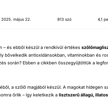
: 2025. május 22.
813 szó
4,1 p
an – és ebből készül a rendkívül értékes
szőlőmaglis
ly bővelkedik antioxidánsokban, vitaminokban és rost
és során? Ebben a cikkben összegyűjtöttük a legfon
ből, a szőlő magjából készül. A magokat hidegen sa
omra őrlik – így keletkezik a
lisztszerű állagú, illat