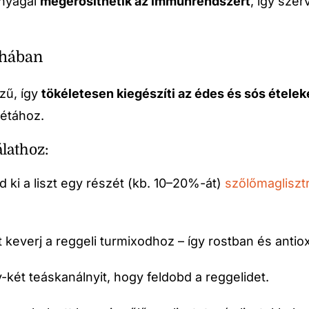
anyagai
megerősíthetik az immunrendszert
, így szer
yhában
zű, így
tökéletesen kiegészíti az édes és sós ételeke
iétához.
lathoz:
ld ki a liszt egy részét (kb. 10–20%-át)
szőlőmagliszt
tet keverj a reggeli turmixodhoz – így rostban és an
-két teáskanálnyit, hogy feldobd a reggelidet.