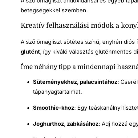
A szőlőmagliszt antioxidánsai és egyéb táp
betegségekkel szemben.
Kreatív felhasználási módok a kon
A szőlőmagliszt sötétes színű, enyhén diós í
glutént
, így kiváló választás gluténmentes d
Íme néhány tipp a mindennapi haszná
Süteményekhez, palacsintához
: Cseré
tápanyagtartalmat.
Smoothie-khoz
: Egy teáskanálnyi lisz
Joghurthoz, zabkásához
: Adj hozzá egy