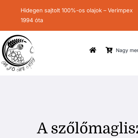
Kihagyás
Hidegen sajtolt 100%-os olajok – Verimpex
1994 óta
Nagy men
A szőlőmaglisz