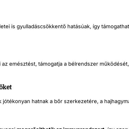
letei is gyulladáscsökkentő hatásúak, így támogatha
 az emésztést, támogatja a bélrendszer működését,
möket
sok jótékonyan hatnak a bőr szerkezetére, a hajha