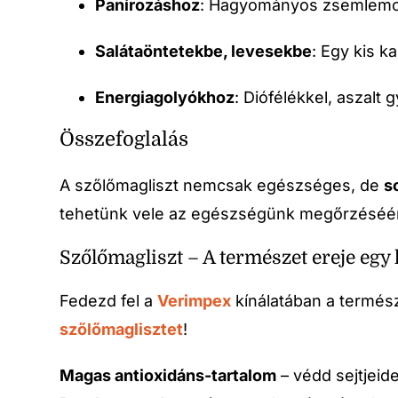
Panírozáshoz
: Hagyományos zsemlemorz
Salátaöntetekbe, levesekbe
: Egy kis k
Energiagolyókhoz
: Diófélékkel, aszal
Összefoglalás
A szőlőmagliszt nemcsak egészséges, de
s
tehetünk vele az egészségünk megőrzéséér
Szőlőmagliszt – A természet ereje egy
Fedezd fel a
Verimpex
kínálatában a termész
szőlőmaglisztet
!
Magas antioxidáns-tartalom
– védd sejtjeid