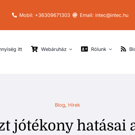
Mobil: +36309671303
Email: intec@intec.hu
nyiség itt
Webáruház
Rólunk
Bl
Blog
,
Hírek
t jótékony hatásai 