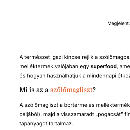
Megjelent
A természet igazi kincse rejlik a szőlőmagb
melléktermék valójában egy
superfood
, ame
és hogyan használhatjuk a mindennapi étkez
Mi is az a
szőlőmagliszt
?
A szőlőmagliszt a bortermelés mellékterméké
céljából), majd a visszamaradt „pogácsát” fin
tápanyagot tartalmaz.