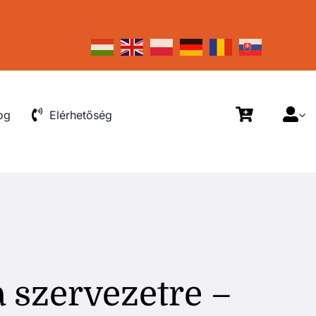
og
Elérhetőség
a szervezetre –