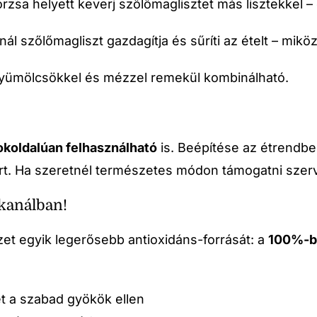
sa helyett keverj szőlőmaglisztet más lisztekkel 
anál szőlőmagliszt gazdagítja és sűríti az ételt – mi
t gyümölcsökkel és mézzel remekül kombinálható.
okoldalúan felhasználható
is. Beépítése az étrendbe
t. Ha szeretnél természetes módon támogatni szer
 kanálban!
et egyik legerősebb antioxidáns-forrását: a
100%-ba
et a szabad gyökök ellen