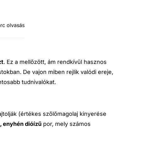
erc olvasás
zt
. Ez a mellőzött, ám rendkívül hasznos
okban. De vajon miben rejlik valódi ereje,
tosabb tudnivalókat.
jtolják (értékes szőlőmagolaj kinyerése
os, enyhén dióízű
por, mely számos