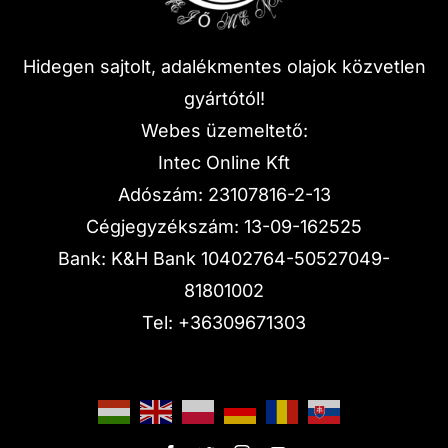
Hidegen sajtolt, adalékmentes olajok közvetlen
gyártótól!
Webes üzemeltető:
Intec Online Kft
Adószám: 23107816-2-13
Cégjegyzékszám: 13-09-162525
Bank: K&H Bank 10402764-50527049-
81801002
Tel:
+36309671303