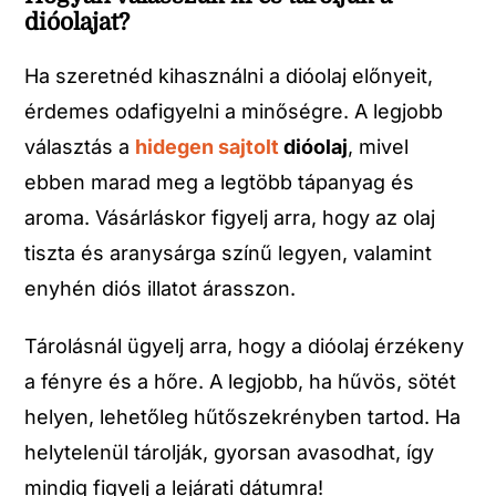
dióolajat?
Ha szeretnéd kihasználni a dióolaj előnyeit,
érdemes odafigyelni a minőségre. A legjobb
választás a
hidegen sajtolt
dióolaj
, mivel
ebben marad meg a legtöbb tápanyag és
aroma. Vásárláskor figyelj arra, hogy az olaj
tiszta és aranysárga színű legyen, valamint
enyhén diós illatot árasszon.
Tárolásnál ügyelj arra, hogy a dióolaj érzékeny
a fényre és a hőre. A legjobb, ha hűvös, sötét
helyen, lehetőleg hűtőszekrényben tartod. Ha
helytelenül tárolják, gyorsan avasodhat, így
mindig figyelj a lejárati dátumra!